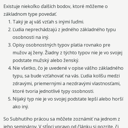
Existuje niekoľko ďalších bodov, ktoré môžeme o
základnom type povedať.
Taký je aj váš vzťah s inými ľuďmi.
Ľudia neprechádzajú z jedného základného typu
osobnosti na iný.
Opisy osobnostných typov platia rovnako pre
mužov aj ženy. Žiadny z týchto typov nie je vo svojej
podstate mužský alebo ženský.
Nie všetko, čo je uvedené v opise vášho základného
typu, sa bude vzťahovať na vás. Ľudia kolíšu medzi
zdravými, priemernými a nezdravými vlastnosťami,
ktoré tvoria jednotlivé typy osobnosti.
Nijaký typ nie je vo svojej podstate lepší alebo horší
ako iný.
So Subhutiho prácou sa môžete zoznámiť na jednom z
jeho seminárov. V stĺpci vpravo od článku si pozrite, či