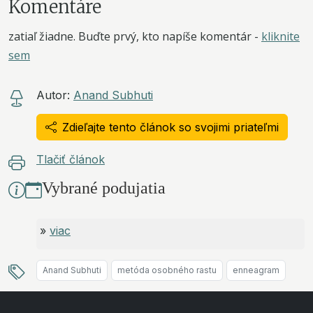
Komentáre
zatiaľ žiadne. Buďte prvý, kto napíše komentár -
kliknite
sem
Autor:
Anand Subhuti
Zdieľajte tento článok so svojimi priateľmi
Tlačiť článok
Vybrané podujatia
»
viac
Anand Subhuti
metóda osobného rastu
enneagram