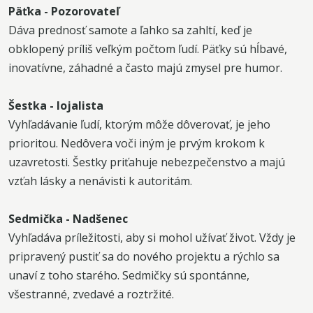
Päťka - Pozorovateľ
Dáva prednosť samote a ľahko sa zahltí, keď je
obklopený príliš veľkým počtom ľudí. Päťky sú hĺbavé,
inovatívne, záhadné a často majú zmysel pre humor.
Šestka - lojalista
Vyhľadávanie ľudí, ktorým môže dôverovať, je jeho
prioritou. Nedôvera voči iným je prvým krokom k
uzavretosti. Šestky priťahuje nebezpečenstvo a majú
vzťah lásky a nenávisti k autoritám.
Sedmička - Nadšenec
Vyhľadáva príležitosti, aby si mohol užívať život. Vždy je
pripravený pustiť sa do nového projektu a rýchlo sa
unaví z toho starého. Sedmičky sú spontánne,
všestranné, zvedavé a roztržité.