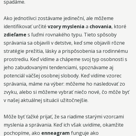
spadáme.
Ako jednotlivci zostávame jedineční, ale môžeme
identifikovať určité
vzory myslenia
a
chovania
, ktoré
zdieľame
s ľuďmi rovnakého typu. Tieto spôsoby
správania sa objavili v detstve, keď sme objavili rôzne
stratégie prežitia, lásky a prispôsobenia sa rodinnému
prostrediu. Keď vidíme a chápeme svoj typ osobnosti s
jeho zabudovanými tendenciami, spoznávame aj
potenciál väčšej osobnej slobody. Keď vidíme vzorec
správania, máme na výber: môžeme ho nasledovať zo
zvyku, alebo si môžeme vybrať niečo nové, čo môže byť
v našej aktuálnej situácii užitočnejšie.
Môže byť ťažké prijať, že sa riadime starými vzorcami
myslenia a správania. Keď ich však uvidíme, okamžite
pochopíme, ako
enneagram
funguje ako