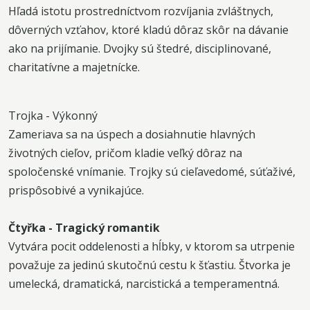
Hľadá istotu prostredníctvom rozvíjania zvláštnych,
dôverných vzťahov, ktoré kladú dôraz skôr na dávanie
ako na prijímanie. Dvojky sú štedré, disciplinované,
charitatívne a majetnícke.
Trojka - Výkonný
Zameriava sa na úspech a dosiahnutie hlavných
životných cieľov, pričom kladie veľký dôraz na
spoločenské vnímanie. Trojky sú cieľavedomé, súťaživé,
prispôsobivé a vynikajúce.
Čtyřka - Tragický romantik
Vytvára pocit oddelenosti a hĺbky, v ktorom sa utrpenie
považuje za jedinú skutočnú cestu k šťastiu. Štvorka je
umelecká, dramatická, narcistická a temperamentná.