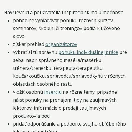
Návštevníci a používatelia Inspiracia.sk majú možnosť:
pohodlne vyhľadávať ponuku rôznych kurzov,
seminárov, školení či tréningov podľa kľúčového
slova
získať prehľad
organizátorov
vybrať si tú správnu
ponuku individuálnej práce
pre
seba, napr. správneho maséra/masérku,
trénera/trénerku, terapeuta/terapeutku,
kouča/koučku, sprievodcu/sprievodkyňu v rôznych
oblastiach osobného rastu
vložiť osobnú
inzerciu
na rôzne témy, prípadne
nájsť ponuky na prenájom, tipy na zaujímavých
lektorov, informácie o predaji zaujímavých
produktov a pod.
pridať odporúčanie a podporte svojho obľúbeného
lektora, organizátora