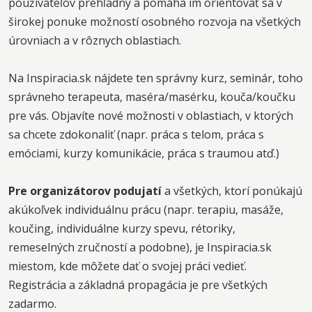
používateľov prehľadný a pomáha im orientovať sa v
širokej ponuke možností osobného rozvoja na všetkých
úrovniach a v rôznych oblastiach.
Na Inspiracia.sk nájdete ten správny kurz, seminár, toho
správneho terapeuta, maséra/masérku, kouča/koučku
pre vás. Objavíte nové možnosti v oblastiach, v ktorých
sa chcete zdokonaliť (napr. práca s telom, práca s
emóciami, kurzy komunikácie, práca s traumou atď.)
Pre organizátorov podujatí
a všetkých, ktorí ponúkajú
akúkoľvek individuálnu prácu (napr. terapiu, masáže,
koučing, individuálne kurzy spevu, rétoriky,
remeselných zručností a podobne), je Inspiracia.sk
miestom, kde môžete dať o svojej práci vedieť.
Registrácia a základná propagácia je pre všetkých
zadarmo.