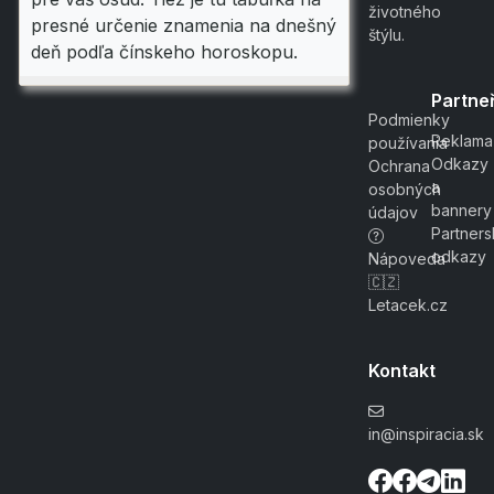
životného
presné určenie znamenia na dnešný
štýlu.
deň podľa čínskeho horoskopu.
Partneř
Podmienky
Reklama
používania
Odkazy
Ochrana
a
osobných
bannery
údajov
Partner
odkazy
Nápoveda
🇨🇿
Letacek.cz
Kontakt
in@inspiracia.sk