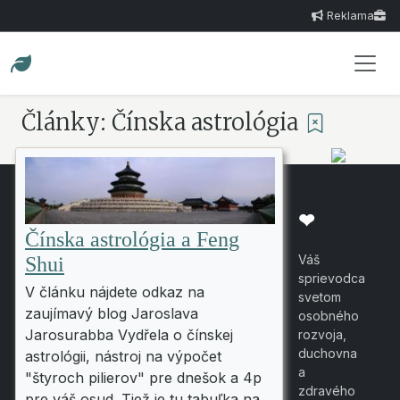
Reklama
Články: Čínska astrológia
❤
Čínska astrológia a Feng
Váš
Shui
sprievodca
V článku nájdete odkaz na
svetom
zaujímavý blog Jaroslava
osobného
Jarosurabba Vydřela o čínskej
rozvoja,
duchovna
astrológii, nástroj na výpočet
a
"štyroch pilierov" pre dnešok a 4p
zdravého
pre váš osud. Tiež je tu tabuľka na