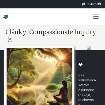
Reklama
Články: Compassionate Inquiry
❤
Váš
sprievodca
svetom
osobného
rozvoja,
duchovna
a