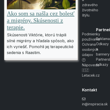
zdravého
životného
Ako som sa našla cez bolesť
štýlu.
a migrény. Skúsenosti z
terapie.
Partneř
Podmienky
Skúsenosti Viktórie, ktorú trápili
Reklama
používania
silné migrény a hľadala spôsob, ako
Odkazy
Ochrana
ich vyriešiť. Pomohli jej terapeutické
a
osobných
sedenia s Raastim.
bannery
údajov
Partner
odkazy
Nápoveda
🇨🇿
Letacek.cz
Kontakt
in@inspiracia.sk