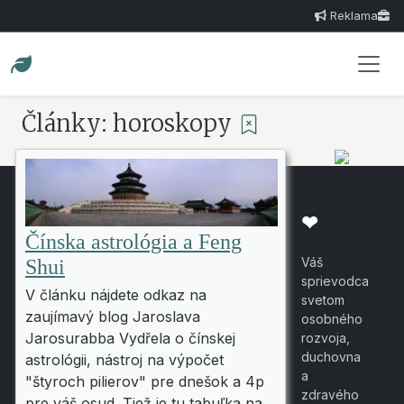
Reklama
Články: horoskopy
❤
Čínska astrológia a Feng
Váš
Shui
sprievodca
V článku nájdete odkaz na
svetom
zaujímavý blog Jaroslava
osobného
Jarosurabba Vydřela o čínskej
rozvoja,
duchovna
astrológii, nástroj na výpočet
a
"štyroch pilierov" pre dnešok a 4p
zdravého
pre váš osud. Tiež je tu tabuľka na