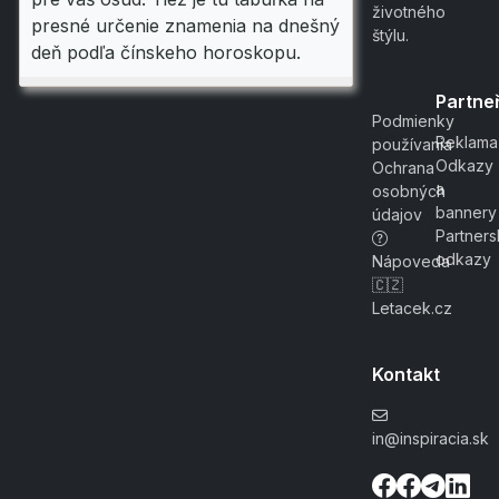
životného
presné určenie znamenia na dnešný
štýlu.
deň podľa čínskeho horoskopu.
Partneř
Podmienky
Reklama
používania
Odkazy
Ochrana
a
osobných
bannery
údajov
Partner
odkazy
Nápoveda
🇨🇿
Letacek.cz
Kontakt
in@inspiracia.sk