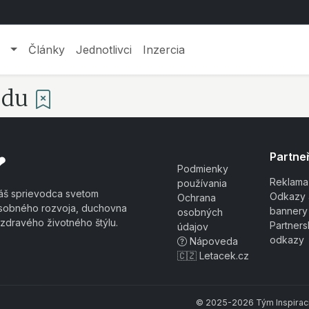
Články
Jednotlivci
Inzercia
odu
Partneř
❤
Podmienky
Reklama
používania
áš sprievodca svetom
Odkazy 
Ochrana
sobného rozvoja, duchovna
bannery
osobných
 zdravého životného štýlu.
Partner
údajov
odkazy
Nápoveda
🇨🇿 Letacek.cz
© 2025-2026 Tým Inspiraci