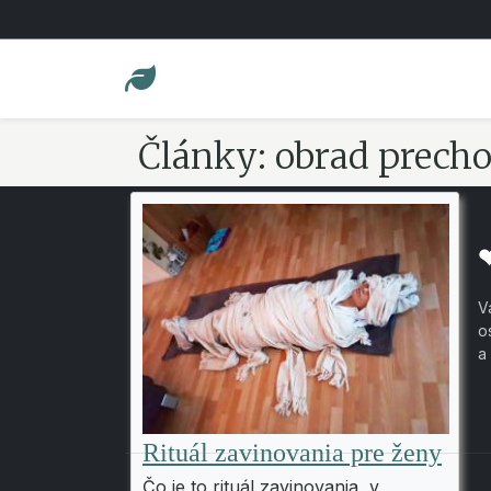
Články: obrad prech
V
o
a
Rituál zavinovania pre ženy
Čo je to rituál zavinovania, v