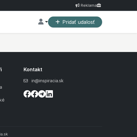
Reklama
Pridať udalosť
i
Kontakt
in@inspiracia.sk
a
ské
a.sk