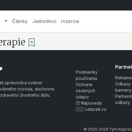
Články
Jednotlivci
Inzercia
erapie
Partneř
❤
Podmienky
Reklama
používania
áš sprievodca svetom
Odkazy 
Ochrana
sobného rozvoja, duchovna
bannery
osobných
 zdravého životného štýlu.
Partner
údajov
odkazy
Nápoveda
🇨🇿 Letacek.cz
© 2025-2026 Tým Inspiraci