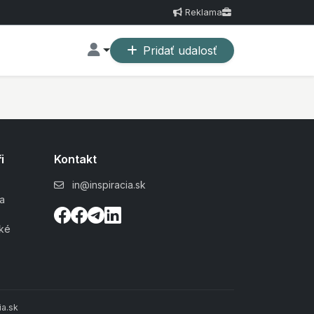
Reklama
Pridať udalosť
i
Kontakt
in@inspiracia.sk
a
ské
a.sk