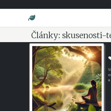
Články: skusenosti-t
V
o
a