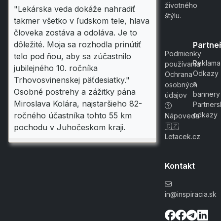
životného
"Lekárska veda dokáže nahradiť
štýlu.
takmer všetko v ľudskom tele, hlava
človeka zostáva a odoláva. Je to
dôležité. Moja sa rozhodla prinútiť
Partneř
Podmienky
telo pod ňou, aby sa zúčastnilo
Reklama
používania
jubilejného 10. ročníka
Odkazy
Ochrana
Trhovosvinenskej päťdesiatky."
a
osobných
Osobné postrehy a zážitky pána
bannery
údajov
Miroslava Kolára, najstaršieho 82-
Partner
odkazy
ročného účastníka tohto 55 km
Nápoveda
🇨🇿
pochodu v Juhočeskom kraji.
Letacek.cz
Kontakt
in@inspiracia.sk