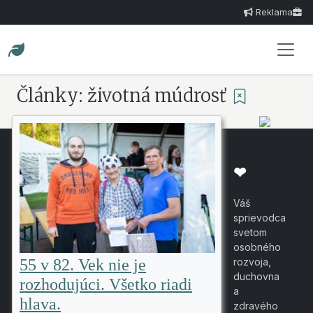
Reklama
Články: životná múdrosť
❤
Váš
sprievodca
svetom
osobného
rozvoja,
55 v 82. Vek nie je
duchovna
rozhodujúci. Všetko riadi
a
hlava.
zdravého