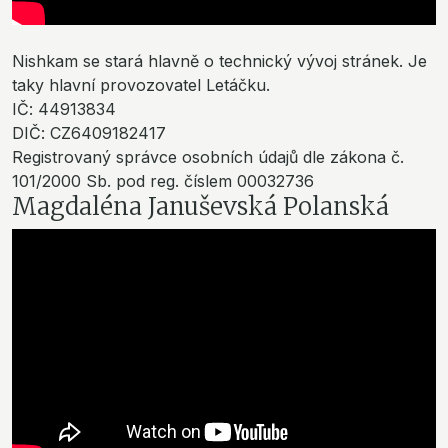
Nishkam se stará hlavně o technický vývoj stránek. Je
taky hlavní provozovatel Letáčku.
IČ: 44913834
DIČ: CZ6409182417
Registrovaný správce osobních údajů dle zákona č.
101/2000 Sb. pod reg. číslem 00032736
Magdaléna Januševská Polanská