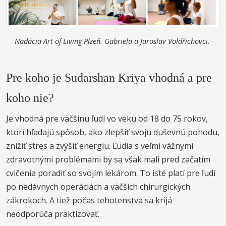
Nadácia Art of Living Plzeň. Gabriela a Jaroslav Voldřichovci.
Pre koho je Sudarshan Kriya vhodná a pre
koho nie?
Je vhodná pre väčšinu ľudí vo veku od 18 do 75 rokov,
ktorí hľadajú spôsob, ako zlepšiť svoju duševnú pohodu,
znížiť stres a zvýšiť energiu. Ľudia s veľmi vážnymi
zdravotnými problémami by sa však mali pred začatím
cvičenia poradiť so svojím lekárom. To isté platí pre ľudí
po nedávnych operáciách a väčších chirurgických
zákrokoch. A tiež počas tehotenstva sa krijá
neodporúča praktizovať.