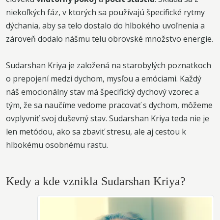
niekoľkých fáz, v ktorých sa používajú špecifické rytmy
dýchania, aby sa telo dostalo do hlbokého uvoľnenia a
zároveň dodalo nášmu telu obrovské množstvo energie.
Sudarshan Kriya je založená na starobylých poznatkoch
o prepojení medzi dychom, mysľou a emóciami. Každý
náš emocionálny stav má špecifický dychový vzorec a
tým, že sa naučíme vedome pracovať s dychom, môžeme
ovplyvniť svoj duševný stav. Sudarshan Kriya teda nie je
len metódou, ako sa zbaviť stresu, ale aj cestou k
hlbokému osobnému rastu.
Kedy a kde vznikla Sudarshan Kriya?