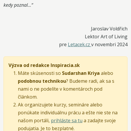
kedy poznal...“
Jaroslav Voldřich
Lektor Art of Living
pre
Letacek.cz
v novembri 2024
Výzva od redakce Inspiracia.sk
Máte skúsenosti so
Sudarshan Kriya
alebo
podobnou technikou
? Budeme radi, ak sa s
nami o ne podelíte v komentároch pod
článkom.
Ak organizujete kurzy, semináre alebo
ponúkate individuálnu prácu a ešte nie ste na
našom portáli,
prihláste sa tu
a zadajte svoje
podujatia. Je to bezplatné.​​​