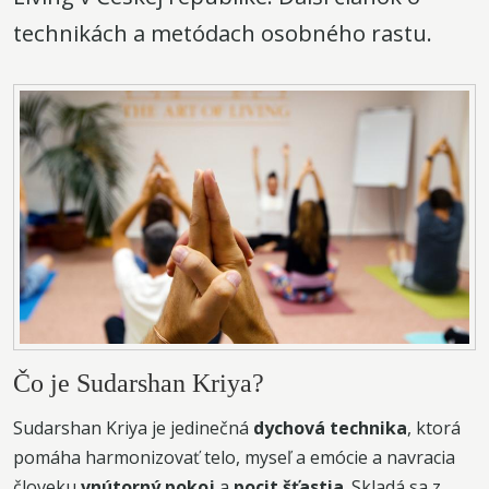
technikách a metódach osobného rastu.
Čo je Sudarshan Kriya?
Sudarshan Kriya je jedinečná
dychová technika
, ktorá
pomáha harmonizovať telo, myseľ a emócie a navracia
človeku
vnútorný pokoj
a
pocit šťastia
. Skladá sa z