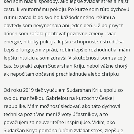
keď som hľadal spôsoby, ako lepšie zvládať stres a nájsť
cestu k vnútornému pokoju. Po kurze som túto dychovú
rutinu zaradila do svojho každodenného režimu a
odvtedy som nevynechala ani jeden deň. Už po prvých
dňoch som začala pociťovať pozitívne zmeny - viac
energie, hlboký pokoj a lepšiu schopnosť sústrediť sa.
Lepšie fungujem v práci, robím lepšie rozhodnutia, mám
lepšiu intuíciu a som zdravší. V skutočnosti som za celý
čas, čo praktizujem Sudarshan Kriju, nebol vážne chorý,
ak nepočítam občasné prechladnutie alebo chrípku.
Od roku 2019 tiež vyučujem Sudarshan Kriju spolu so
svojou manželkou Gabrielou na kurzoch v Českej
republike. Mám možnosť sledovať, ako táto dychová
technika pozitívne mení životy účastníkov, a to
považujem za neuveriteľne inšpirujúce. Vidím, ako
Sudaršan Kriya pomáha ľuďom zvládať stres, zlepšuje