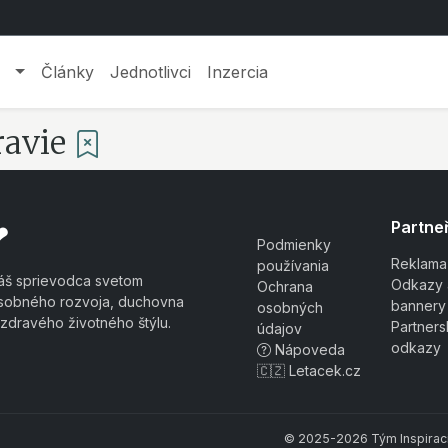
Články
Jednotlivci
Inzercia
ravie
Partneř
❤
Podmienky
Reklama
používania
áš sprievodca svetom
Odkazy 
Ochrana
sobného rozvoja, duchovna
bannery
osobných
 zdravého životného štýlu.
Partner
údajov
odkazy
Nápoveda
🇨🇿 Letacek.cz
© 2025-2026 Tým Inspiraci