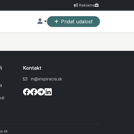
Reklama
Pridať udalosť
i
Kontakt
in@inspiracia.sk
a
ské
a.sk