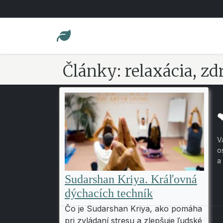
Články: relaxácia, zd
V
o
a
Sudarshan Kriya. Kráľovná
dýchacích techník
Čo je Sudarshan Kriya, ako pomáha
pri zvládaní stresu a zlepšuje ľudské