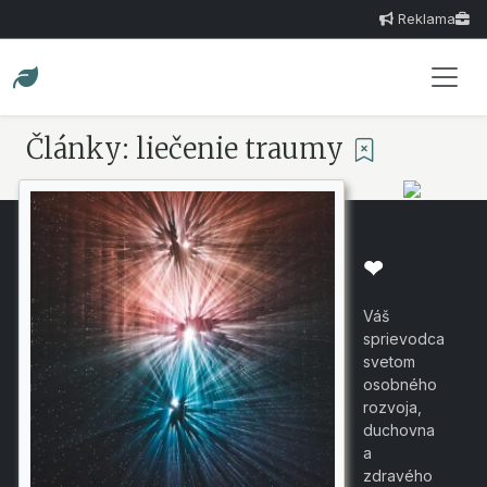
Reklama
Články: liečenie traumy
❤
Váš
sprievodca
svetom
osobného
rozvoja,
duchovna
a
zdravého