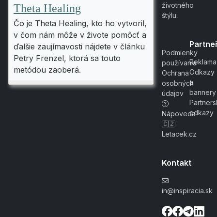
životného
Theta Healing
štýlu.
Čo je Theta Healing, kto ho vytvoril,
v čom nám môže v živote pomôcť a
Partneř
ďalšie zaujímavosti nájdete v článku
Podmienky
Petry Frenzel, ktorá sa touto
Reklama
používania
metódou zaoberá.
Odkazy
Ochrana
a
osobných
bannery
údajov
Partner
odkazy
Nápoveda
🇨🇿
Letacek.cz
Kontakt
in@inspiracia.sk