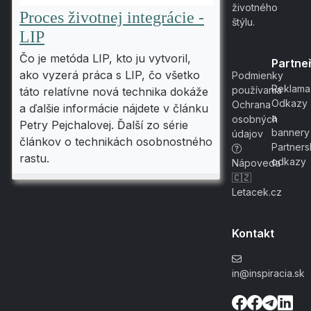
životného
Proces životnej integrácie -
štýlu.
LIP
Čo je metóda LIP, kto ju vytvoril,
Partneř
ako vyzerá práca s LIP, čo všetko
Podmienky
Reklama
používania
táto relatívne nová technika dokáže
Odkazy
Ochrana
a ďalšie informácie nájdete v článku
a
osobných
Petry Pejchalovej. Ďalší zo série
bannery
údajov
článkov o technikách osobnostného
Partner
rastu.
odkazy
Nápoveda
🇨🇿
Letacek.cz
Kontakt
in@inspiracia.sk