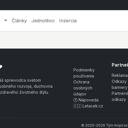
Články
Jednotlivci
Inzercia
Partneř
❤
Podmienky
Reklama
používania
áš sprievodca svetom
Odkazy 
Ochrana
sobného rozvoja, duchovna
bannery
osobných
 zdravého životného štýlu.
Partner
údajov
odkazy
Nápoveda
🇨🇿 Letacek.cz
© 2025-2026 Tým Inspiraci