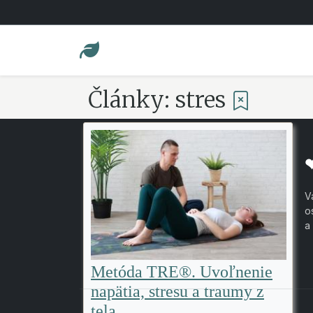
Články: stres
V
o
a
Metóda TRE®. Uvoľnenie
napätia, stresu a traumy z
tela.