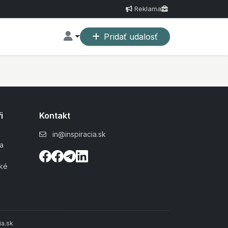
Reklama
Pridať udalosť
i
Kontakt
in@inspiracia.sk
a
ské
a.sk