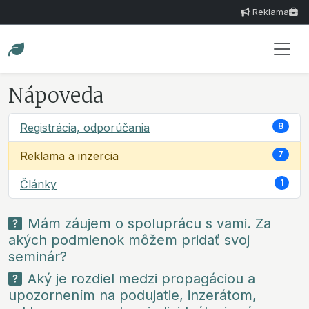
Reklama
Nápoveda
Registrácia, odporúčania
8
Reklama a inzercia
7
Články
1
Mám záujem o spoluprácu s vami. Za
akých podmienok môžem pridať svoj
seminár?
Aký je rozdiel medzi propagáciou a
upozornením na podujatie, inzerátom,