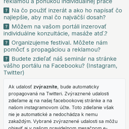
reklamou a ponukou individuálnej práce
Na čo použiť inzerát a ako ho napísať čo
najlepšie, aby mal čo najväčší dosah?
Môžem na vašom portáli inzerovať
individuálne konzultácie, masáže atď.?
Organizujeme festival. Môžete nám
pomôcť s propagáciou a reklamou?
Budete zdieľať náš seminár na stránke
vášho portálu na Facebooku? (Instagram,
Twitter)
Ak udalosť
zvýrazníte
, bude automaticky
propagovaná na Twitteri. Zvýraznené udalosti
zdieľame aj na našej facebookovej stránke a na
našom instagramovom účte. Toto zdieľanie však
nie je automatické a nedochádza k nemu
zakaždým. Vybrané zvýraznené udalosti sa môžu
objaviť aj v našom pravidelnom mesačnom e-