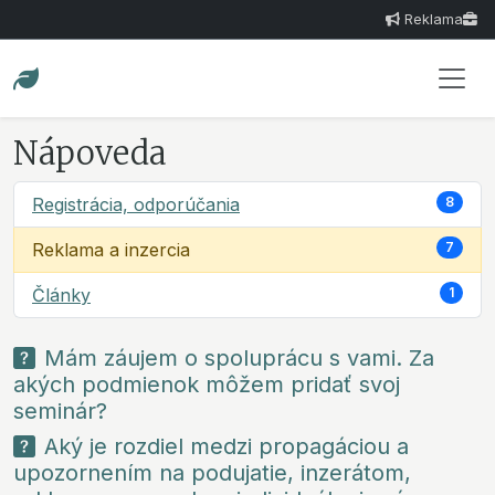
Reklama
Nápoveda
Registrácia, odporúčania
8
Reklama a inzercia
7
Články
1
Mám záujem o spoluprácu s vami. Za
akých podmienok môžem pridať svoj
seminár?
Aký je rozdiel medzi propagáciou a
upozornením na podujatie, inzerátom,