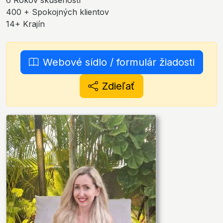
6 Rokov skúseností
400 + Spokojných klientov
14+ Krajín
Webové sídlo / formulár žiadosti
Zdieľať