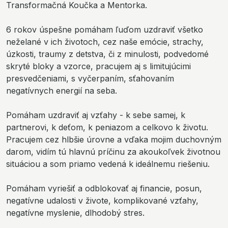
Transformačná Koučka a Mentorka.
6 rokov úspešne pomáham ľuďom uzdraviť všetko
neželané v ich životoch, cez naše emócie, strachy,
úzkosti, traumy z detstva, či z minulosti, podvedomé
skryté bloky a vzorce, pracujem aj s limitujúcimi
presvedčeniami, s vyčerpaním, sťahovaním
negatívnych energií na seba.
Pomáham uzdraviť aj vzťahy - k sebe samej, k
partnerovi, k deťom, k peniazom a celkovo k životu.
Pracujem cez hlbšie úrovne a vďaka mojim duchovným
darom, vidím tú hlavnú príčinu za akoukoľvek životnou
situáciou a som priamo vedená k ideálnemu riešeniu.
Pomáham vyriešiť a odblokovať aj financie, posun,
negatívne udalosti v živote, komplikované vzťahy,
negatívne myslenie, dlhodobý stres.