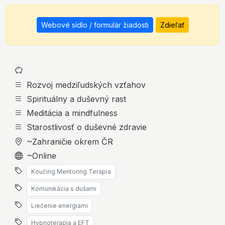
Webové sídlo / formulár žiadosti
Zdieľať
Rozvoj medziľudských vzťahov
Spirituálny a duševný rast
Meditácia a mindfulness
Starostlivosť o duševné zdravie
~Zahraničie okrem ČR
~Online
Koučing Mentoring Terapia
Komunikácia s dušami
Liečenie energiami
Hypnoterapia a EFT