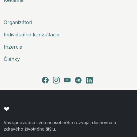
Reklama
Organizátori
Individuálne konzultácie
Inzercia
Články
❤
Váš sprievodca svetom osobného rozvoja, duchovna a
zdravého životného štýlu.