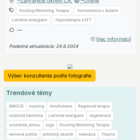
~Zahraničie okrem ČR
,
~Online
Koučing Mentoring Terapia
Komunikácia s dušami
Liečenie energiami
Hypnoterapia a EFT
—
Viac informácií
Posledná aktualizácia: 24.9.2024
Výber konzultanta podľa fotografie
Trendové témy
EMÓCIE
koučing
mindfulness
Regresná terapia
vnútorná harmónia
Liečenie energiami
regenerace
uvolnenie_stresu
joga
Koučing Mentoring Terapia
nervové potíže
prítomný okamih
relaxácia
Trauma