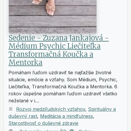
Sedenie - Zuzana Jankajová -
Médium Psychic Liečiteľka
Transformačná Koučka a
Mentorka
Pomáham ľuďom uzdraviť tie najťažšie životné
situácie, emócie a vzťahy. Som Médium, Psychic,
Liečiteľka, Transformačná Koučka a Mentorka. 6
rokov úspešne pomáham ľuďom uzdraviť všetko
neželané v i…
Rozvoj medziľudských vzťahov
,
Spirituálny a
duševný rast
,
Meditácia a mindfulness
,
Starostlivosť o duševné zdravie