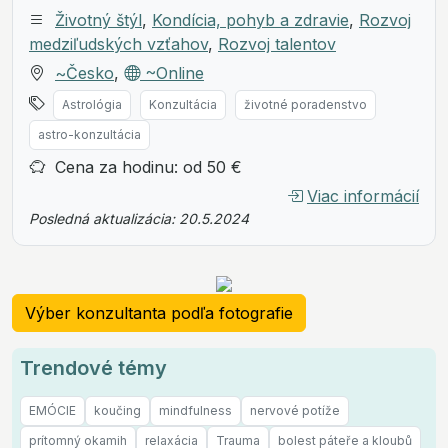
Životný štýl
,
Kondícia, pohyb a zdravie
,
Rozvoj
medziľudských vzťahov
,
Rozvoj talentov
~Česko
,
~Online
Astrológia
Konzultácia
životné poradenstvo
astro-konzultácia
Cena za hodinu: od 50 €
Viac informácií
Posledná aktualizácia: 20.5.2024
Výber konzultanta podľa fotografie
Trendové témy
EMÓCIE
koučing
mindfulness
nervové potíže
prítomný okamih
relaxácia
Trauma
bolest páteře a kloubů