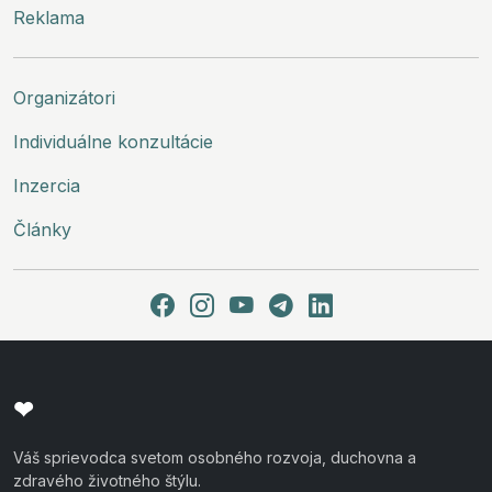
Reklama
Organizátori
Individuálne konzultácie
Inzercia
Články
❤
Váš sprievodca svetom osobného rozvoja, duchovna a
zdravého životného štýlu.