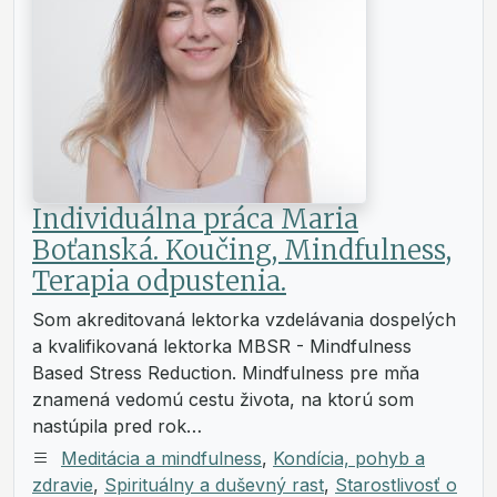
Individuálna práca Maria
Boťanská. Koučing, Mindfulness,
Terapia odpustenia.
Som akreditovaná lektorka vzdelávania dospelých
a kvalifikovaná lektorka MBSR - Mindfulness
Based Stress Reduction. Mindfulness pre mňa
znamená vedomú cestu života, na ktorú som
nastúpila pred rok…
Meditácia a mindfulness
,
Kondícia, pohyb a
zdravie
,
Spirituálny a duševný rast
,
Starostlivosť o