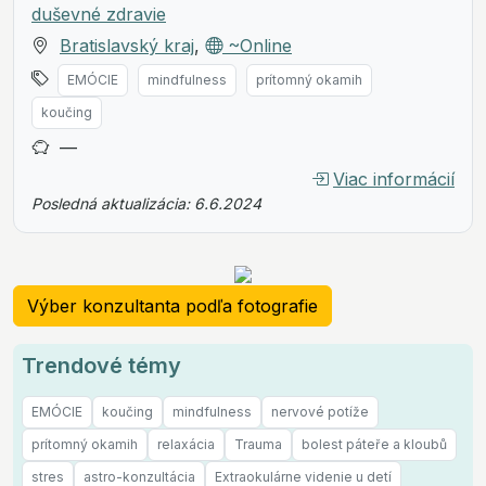
duševné zdravie
Bratislavský kraj
,
~Online
EMÓCIE
mindfulness
prítomný okamih
koučing
—
Viac informácií
Posledná aktualizácia: 6.6.2024
Výber konzultanta podľa fotografie
Trendové témy
EMÓCIE
koučing
mindfulness
nervové potíže
prítomný okamih
relaxácia
Trauma
bolest páteře a kloubů
stres
astro-konzultácia
Extraokulárne videnie u detí