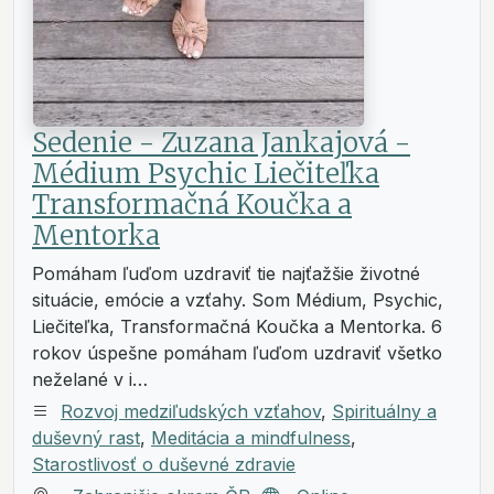
Sedenie - Zuzana Jankajová -
Médium Psychic Liečiteľka
Transformačná Koučka a
Mentorka
Pomáham ľuďom uzdraviť tie najťažšie životné
situácie, emócie a vzťahy. Som Médium, Psychic,
Liečiteľka, Transformačná Koučka a Mentorka. 6
rokov úspešne pomáham ľuďom uzdraviť všetko
neželané v i…
Rozvoj medziľudských vzťahov
,
Spirituálny a
duševný rast
,
Meditácia a mindfulness
,
Starostlivosť o duševné zdravie