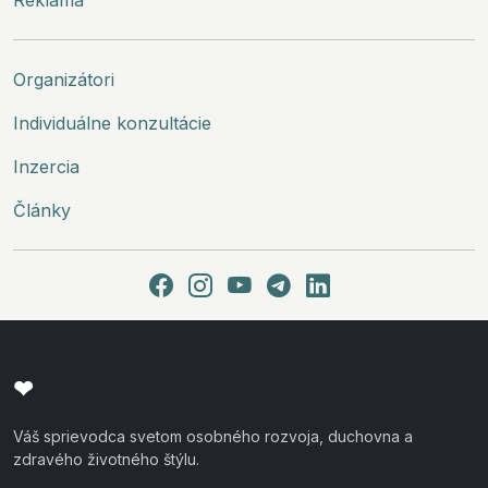
Reklama
Organizátori
Individuálne konzultácie
Inzercia
Články
❤
Váš sprievodca svetom osobného rozvoja, duchovna a
zdravého životného štýlu.