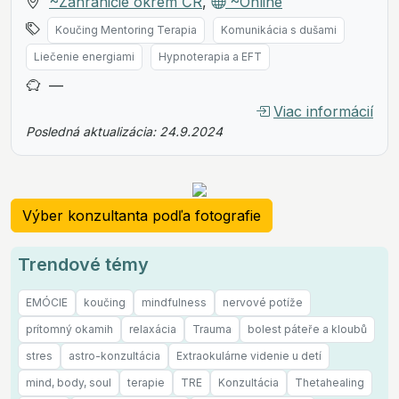
~Zahraničie okrem ČR
,
~Online
Koučing Mentoring Terapia
Komunikácia s dušami
Liečenie energiami
Hypnoterapia a EFT
—
Viac informácií
Posledná aktualizácia: 24.9.2024
Výber konzultanta podľa fotografie
Trendové témy
EMÓCIE
koučing
mindfulness
nervové potíže
prítomný okamih
relaxácia
Trauma
bolest páteře a kloubů
stres
astro-konzultácia
Extraokulárne videnie u detí
mind, body, soul
terapie
TRE
Konzultácia
Thetahealing