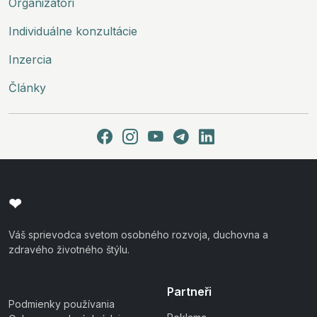
Organizátori
Individuálne konzultácie
Inzercia
Články
❤
Váš sprievodca svetom osobného rozvoja, duchovna a
zdravého životného štýlu.
Partneři
Podmienky používania