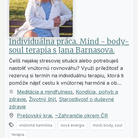
Individuálna práca. Mind - body-
soul terapia s Jana Barnasova.
Čelíš nejakej stresovej situácii alebo potrebuješ
nastoliť vnútornú rovnováhu? Využi príležitosť a
rezervuj si termín na individuálnu terapiu, ktorá ti
pomôže nájsť cestu k vnútornej harmónii a ob…
Meditácia a mindfulness
,
Kondícia, pohyb a
zdravie
,
Životný štýl
,
Starostlivosť o duševné
zdravie
Prešovský kraj
,
~Zahraničie okrem ČR
vnútorná harmónia
nová energia
mind, body, soul
terapia