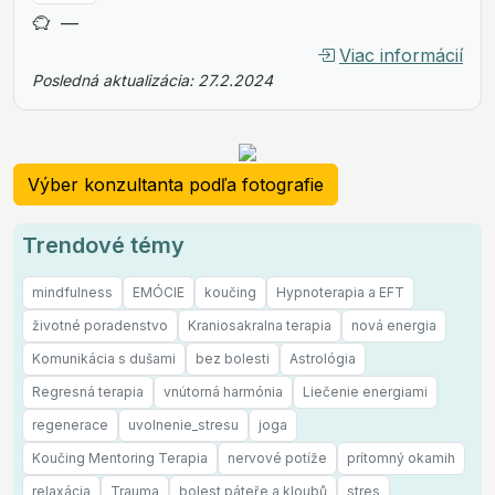
—
Viac informácií
Posledná aktualizácia: 27.2.2024
Výber konzultanta podľa fotografie
Trendové témy
mindfulness
EMÓCIE
koučing
Hypnoterapia a EFT
životné poradenstvo
Kraniosakralna terapia
nová energia
Komunikácia s dušami
bez bolesti
Astrológia
Regresná terapia
vnútorná harmónia
Liečenie energiami
regenerace
uvolnenie_stresu
joga
Koučing Mentoring Terapia
nervové potíže
prítomný okamih
relaxácia
Trauma
bolest páteře a kloubů
stres