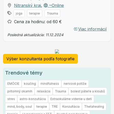
Nitranský kraj
,
~Online
joga
terapie
Trauma
Cena za hodinu: od 60 €
Viac informácií
Posledná aktualizácia: 11.12.2024
Výber konzultanta podľa fotografie
Trendové témy
EMÓCIE
koučing
mindfulness
nervové potíže
prítomný okamih
relaxácia
Trauma
bolest páteře a kloubů
stres
astro-konzultácia
Extraokulárne videnie u detí
mind, body, soul
terapie
TRE
Konzultácia
Thetahealing