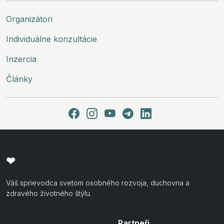
Organizátori
Individuálne konzultácie
Inzercia
Články
❤
Váš sprievodca svetom osobného rozvoja, duchovna a
zdravého životného štýlu.
Partneři