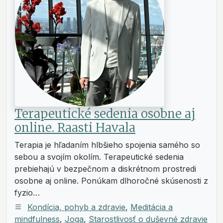
Terapeutické sedenia osobne aj
online. Raasti Havala
Terapia je hľadaním hlbšieho spojenia samého so
sebou a svojím okolím. Terapeutické sedenia
prebiehajú v bezpečnom a diskrétnom prostredi
osobne aj online. Ponúkam dlhoročné skúsenosti z
fyzio…
Kondícia, pohyb a zdravie
,
Meditácia a
mindfulness
,
Joga
,
Starostlivosť o duševné zdravie