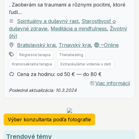
. Zaoberám sa traumami a rôznymi pocitmi, ktoré
ľudí…
Spirituálny a duševný rast
,
Starostlivosť o
duševné zdravie
,
Meditácia a mindfulness
,
Životný
štýl
Bratislavský kraj
,
Trnavský kraj
,
~Online
Regresná terapia
Thetahealing
Kraniosakralna terapia
Extraokulárne videnie u detí
Cena za hodinu: od 50 € — do 80 €
Viac informácií
Posledná aktualizácia: 10.3.2024
Výber konzultanta podľa fotografie
Trendové témy