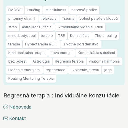
EMÓCIE
koučing
mindfulness
nervové potíže
prítomný okamih
relaxácia
Trauma
bolest páteře a kloubů
stres
astro-konzultácia
Extraokulárne videnie u detí
mind, body, soul
terapie
TRE
Konzultácia
Thetahealing
terapia
Hypnoterapia a EFT
životné poradenstvo
Kraniosakralna terapia
nová energia
Komunikácia s dušami
bez bolesti
Astrológia
Regresná terapia
vnútorná harmónia
Liečenie energiami
regenerace
uvolnenie_stresu
joga
Koučing Mentoring Terapia
Regresná terapia : Individuálne konzultácie
Nápoveda
Kontakt