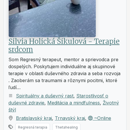
Silvia Holická Šikulová - Terapie
srdcom
Som Regresný terapeut, mentor a sprievodca pre
dospelých. Poskytujem individuálne aj skupinové
terapie v oblasti duševného zdravia a seba rozvoja
. Zaoberám sa traumami a rôznymi pocitmi, ktoré
ľudí…
Spirituálny a duševný rast
,
Starostlivosť o
duševné zdravie
,
Meditácia a mindfulness
,
Životný
štýl
Bratislavský kraj
,
Trnavský kraj
,
~Online
Regresná terapia
Thetahealing