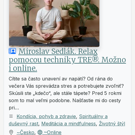
Miroslav Sedlák. Relax
pomocou techniky TRE®. Možno
i online.
Cítite sa často unavení av napätí? Od rána do
večera Vás sprevádza stres a potrebujete zvoľniť?
Skúsili ste „kdečo“, ale stále tápete? Pred 5 rokmi
som to mal veľmi podobne. Našťastie mi do cesty
pri…
Kondícia, pohyb a zdravie
,
Spirituálny a
duševný rast
,
Meditácia a mindfulness
,
Životný štýl
~Česko
,
~Online