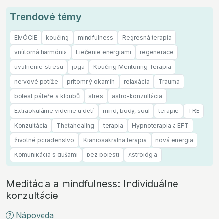
Trendové témy
EMÓCIE
koučing
mindfulness
Regresná terapia
vnútorná harmónia
Liečenie energiami
regenerace
uvolnenie_stresu
joga
Koučing Mentoring Terapia
nervové potíže
prítomný okamih
relaxácia
Trauma
bolest páteře a kloubů
stres
astro-konzultácia
Extraokulárne videnie u detí
mind, body, soul
terapie
TRE
Konzultácia
Thetahealing
terapia
Hypnoterapia a EFT
životné poradenstvo
Kraniosakralna terapia
nová energia
Komunikácia s dušami
bez bolesti
Astrológia
Meditácia a mindfulness: Individuálne
konzultácie
Nápoveda