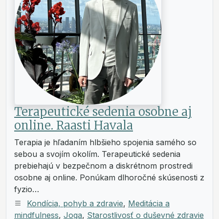
Terapeutické sedenia osobne aj
online. Raasti Havala
Terapia je hľadaním hlbšieho spojenia samého so
sebou a svojím okolím. Terapeutické sedenia
prebiehajú v bezpečnom a diskrétnom prostredi
osobne aj online. Ponúkam dlhoročné skúsenosti z
fyzio…
Kondícia, pohyb a zdravie
,
Meditácia a
mindfulness
,
Joga
,
Starostlivosť o duševné zdravie