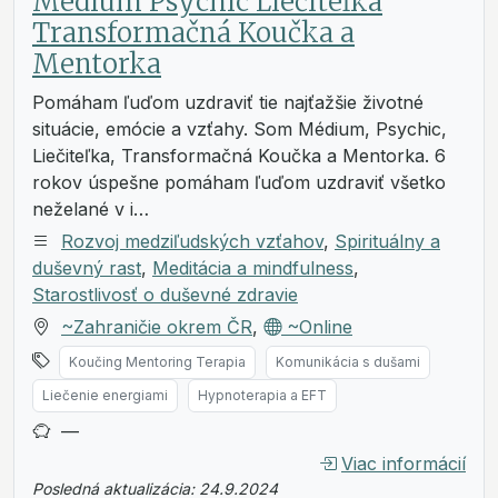
Médium Psychic Liečiteľka
Transformačná Koučka a
Mentorka
Pomáham ľuďom uzdraviť tie najťažšie životné
situácie, emócie a vzťahy. Som Médium, Psychic,
Liečiteľka, Transformačná Koučka a Mentorka. 6
rokov úspešne pomáham ľuďom uzdraviť všetko
neželané v i…
Rozvoj medziľudských vzťahov
,
Spirituálny a
duševný rast
,
Meditácia a mindfulness
,
Starostlivosť o duševné zdravie
~Zahraničie okrem ČR
,
~Online
Koučing Mentoring Terapia
Komunikácia s dušami
Liečenie energiami
Hypnoterapia a EFT
—
Viac informácií
Posledná aktualizácia: 24.9.2024