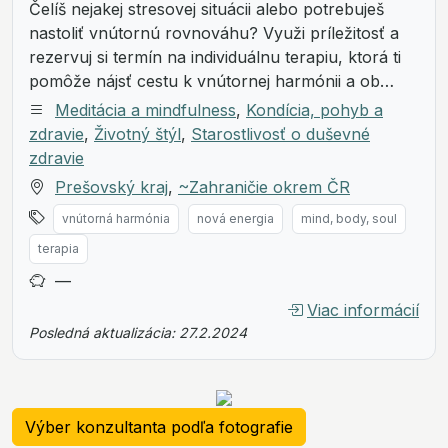
Čelíš nejakej stresovej situácii alebo potrebuješ
nastoliť vnútornú rovnováhu? Využi príležitosť a
rezervuj si termín na individuálnu terapiu, ktorá ti
pomôže nájsť cestu k vnútornej harmónii a ob…
Meditácia a mindfulness
,
Kondícia, pohyb a
zdravie
,
Životný štýl
,
Starostlivosť o duševné
zdravie
Prešovský kraj
,
~Zahraničie okrem ČR
vnútorná harmónia
nová energia
mind, body, soul
terapia
—
Viac informácií
Posledná aktualizácia: 27.2.2024
Výber konzultanta podľa fotografie