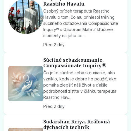
Raastiho Havalu.
Osobný príbeh terapeuta Raastiho
Havalu o tom, čo mu priniesol tréning
súcitneho dotazovania Compassionate
Inquiry® s Gáborom Maté a kľúčové
momenty na jeho ce…
Před 2 dny
Súcitné sebazkoumanie.
Compassionate Inquiry®
Čo je to súcitné sebazkoumanie, ako
vzniklo, kedy je dobré ho použiť, ako
pomáha zlepšiť náš život a ďalšie
podrobnosti zistite v článku terapeuta
Raastiho Hav…
Před 2 dny
Sudarshan Kriya. Kráľovná
dýchacích techník