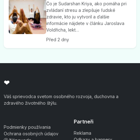
Čo je Sudarshan Kriya, ako pomáha pri
zvládaní stresu a zlepšuje ľudské
zdravie, kto ju vytvoril a ďalšie
informácie nájdete v článku Jaroslava
Voldřicha, lekt…
Před 2 dny
❤
Váš sprievodca svetom osobného rozvoja, duchovna a
zdravého životného štýlu.
Partneři
Podmienky používania
Reklama
Ochrana osobných údajov
Odkazy a bannery