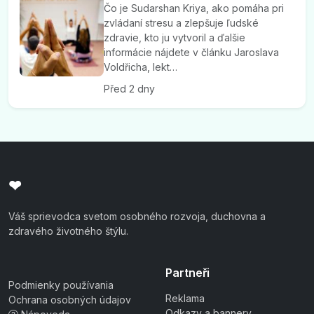
Čo je Sudarshan Kriya, ako pomáha pri
zvládaní stresu a zlepšuje ľudské
zdravie, kto ju vytvoril a ďalšie
informácie nájdete v článku Jaroslava
Voldřicha, lekt…
Před 2 dny
❤
Váš sprievodca svetom osobného rozvoja, duchovna a
zdravého životného štýlu.
Partneři
Podmienky používania
Reklama
Ochrana osobných údajov
Odkazy a bannery