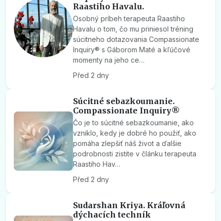
Raastiho Havalu.
Osobný príbeh terapeuta Raastiho
Havalu o tom, čo mu priniesol tréning
súcitneho dotazovania Compassionate
Inquiry® s Gáborom Maté a kľúčové
momenty na jeho ce…
Před 2 dny
Súcitné sebazkoumanie.
Compassionate Inquiry®
Čo je to súcitné sebazkoumanie, ako
vzniklo, kedy je dobré ho použiť, ako
pomáha zlepšiť náš život a ďalšie
podrobnosti zistite v článku terapeuta
Raastiho Hav…
Před 2 dny
Sudarshan Kriya. Kráľovná
dýchacích techník